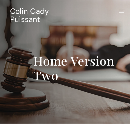
Colin Gady
Puissant
Accueil
Équipe
Home Version
Expertises
Two
Formation
Chroniques
Contact